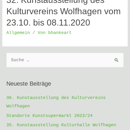
Kulturvereins Wolfhagen vom
23.10. bis 08.11.2020
Allgemein
/ Von
bhankeart
S
u
c
h
Neueste Beiträge
e
36. Kunstausstellung des Kulturvereins
n
Wolfhagen
n
a
Standorte Kunstsupermarkt 2023/24
c
35. Kunstausstellung Kulturhalle Wolfhagen